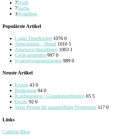
7
Profil
7
Suche
3
Workflow
Populärste Artikel
Login TimeRocket
1076
0
Abrechnung – Detail
1010
5
Absenzen hinzufügen
1003
1
Gerät anmelden
997
0
Systemvoraussetzungen
989
0
Neuste Artikel
Export
43
0
Bedienung
94
0
Konfiguration / Grundeinstellungen
65
5
Docks
92
0
Setze Person für unzustellbare Pendenzen
117
0
Links
Calitime Blog