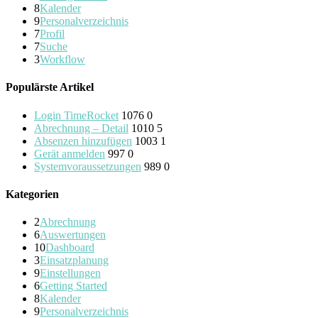
8
Kalender
9
Personalverzeichnis
7
Profil
7
Suche
3
Workflow
Populärste Artikel
Login TimeRocket
1076
0
Abrechnung – Detail
1010
5
Absenzen hinzufügen
1003
1
Gerät anmelden
997
0
Systemvoraussetzungen
989
0
Kategorien
2
Abrechnung
6
Auswertungen
10
Dashboard
3
Einsatzplanung
9
Einstellungen
6
Getting Started
8
Kalender
9
Personalverzeichnis