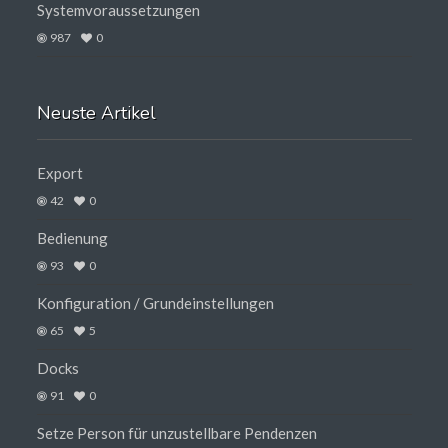
Systemvoraussetzungen
987
0
Neuste Artikel
Export
42
0
Bedienung
93
0
Konfiguration / Grundeinstellungen
65
5
Docks
91
0
Setze Person für unzustellbare Pendenzen