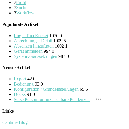
7
Profil
7
Suche
3
Workflow
Populärste Artikel
Login TimeRocket
1076
0
Abrechnung – Detail
1009
5
Absenzen hinzufügen
1002
1
Gerät anmelden
994
0
Systemvoraussetzungen
987
0
Neuste Artikel
Export
42
0
Bedienung
93
0
Konfiguration / Grundeinstellungen
65
5
Docks
91
0
Setze Person für unzustellbare Pendenzen
117
0
Links
Calitime Blog