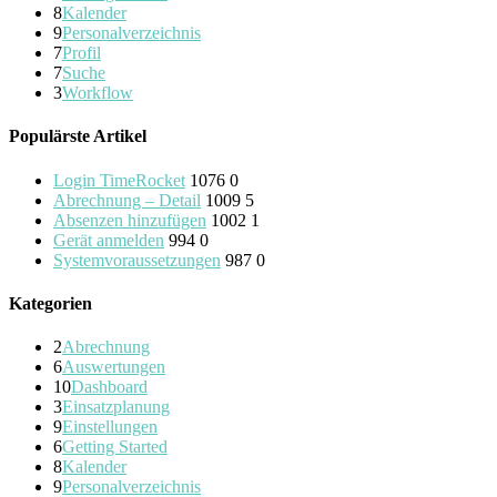
8
Kalender
9
Personalverzeichnis
7
Profil
7
Suche
3
Workflow
Populärste Artikel
Login TimeRocket
1076
0
Abrechnung – Detail
1009
5
Absenzen hinzufügen
1002
1
Gerät anmelden
994
0
Systemvoraussetzungen
987
0
Kategorien
2
Abrechnung
6
Auswertungen
10
Dashboard
3
Einsatzplanung
9
Einstellungen
6
Getting Started
8
Kalender
9
Personalverzeichnis