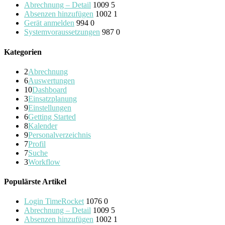
Abrechnung – Detail
1009
5
Absenzen hinzufügen
1002
1
Gerät anmelden
994
0
Systemvoraussetzungen
987
0
Kategorien
2
Abrechnung
6
Auswertungen
10
Dashboard
3
Einsatzplanung
9
Einstellungen
6
Getting Started
8
Kalender
9
Personalverzeichnis
7
Profil
7
Suche
3
Workflow
Populärste Artikel
Login TimeRocket
1076
0
Abrechnung – Detail
1009
5
Absenzen hinzufügen
1002
1