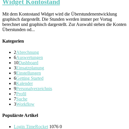
Widget Kontostand
Mit dem Kontostand Widget wird die Überstundenentwicklung
graphisch dargestellt. Die Stunden werden immer per Vortag
berechnet und graphisch dargestellt. Zur Auswahl stehen die Konten
Überstunden od...
Kategorien
2
Abrechnung
6
Auswertungen
10
Dashboard
3
Einsatzplanung
9
Einstellungen
6
Getting Started
8
Kalender
9
Personalverzeichnis
7
Profil
7
Suche
3
Workflow
Populärste Artikel
Login TimeRocket
1076
0