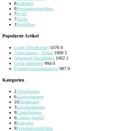
8
Kalender
9
Personalverzeichnis
7
Profil
7
Suche
3
Workflow
Populärste Artikel
Login TimeRocket
1076
0
Abrechnung – Detail
1009
5
Absenzen hinzufügen
1002
1
Gerät anmelden
994
0
Systemvoraussetzungen
987
0
Kategorien
2
Abrechnung
6
Auswertungen
10
Dashboard
3
Einsatzplanung
9
Einstellungen
6
Getting Started
8
Kalender
9
Personalverzeichnis