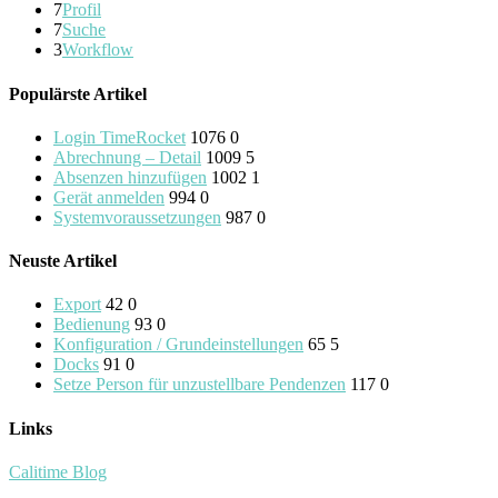
7
Profil
7
Suche
3
Workflow
Populärste Artikel
Login TimeRocket
1076
0
Abrechnung – Detail
1009
5
Absenzen hinzufügen
1002
1
Gerät anmelden
994
0
Systemvoraussetzungen
987
0
Neuste Artikel
Export
42
0
Bedienung
93
0
Konfiguration / Grundeinstellungen
65
5
Docks
91
0
Setze Person für unzustellbare Pendenzen
117
0
Links
Calitime Blog