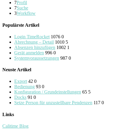
7
Profil
7
Suche
3
Workflow
Populärste Artikel
Login TimeRocket
1076
0
Abrechnung – Detail
1010
5
Absenzen hinzufügen
1002
1
Gerät anmelden
996
0
Systemvoraussetzungen
987
0
Neuste Artikel
Export
42
0
Bedienung
93
0
Konfiguration / Grundeinstellungen
65
5
Docks
91
0
Setze Person für unzustellbare Pendenzen
117
0
Links
Calitime Blog