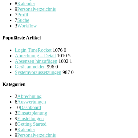
8
Kalender
9
Personalverzeichnis
7
Profil
7
Suche
3
Workflow
Populärste Artikel
Login TimeRocket
1076
0
Abrechnung – Detail
1010
5
Absenzen hinzufügen
1002
1
Gerät anmelden
996
0
Systemvoraussetzungen
987
0
Kategorien
2
Abrechnung
6
Auswertungen
10
Dashboard
3
Einsatzplanung
9
Einstellungen
6
Getting Started
8
Kalender
9
Personalverzeichnis