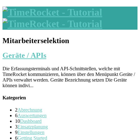
Mitarbeiterselektion
Geräte / APIs
Die Erfassungsterminals und API-Schnittstellen, welche mit
TimeRocket kommunizieren, können über den Menüpunkt Geräte /
APIs verwaltet werden. Geräte Bezeichnung setzen Die Geräte
können indivi...
Kategorien
2
Abrechnung
6
Auswertungen
10
Dashboard
3
Einsatzplanung
9
Einstellungen
6
Getting Started