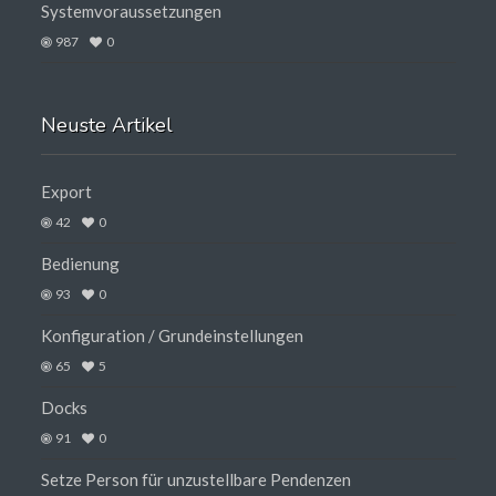
Systemvoraussetzungen
987
0
Neuste Artikel
Export
42
0
Bedienung
93
0
Konfiguration / Grundeinstellungen
65
5
Docks
91
0
Setze Person für unzustellbare Pendenzen