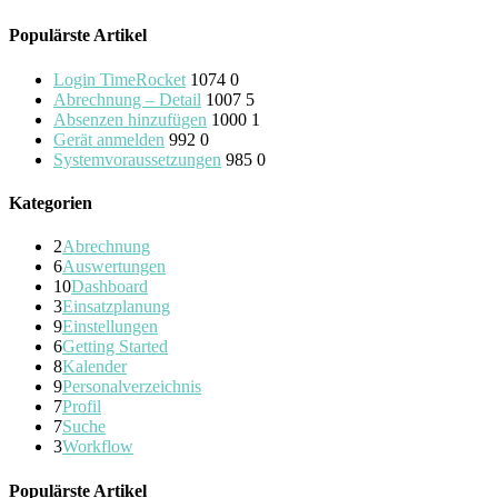
Populärste Artikel
Login TimeRocket
1074
0
Abrechnung – Detail
1007
5
Absenzen hinzufügen
1000
1
Gerät anmelden
992
0
Systemvoraussetzungen
985
0
Kategorien
2
Abrechnung
6
Auswertungen
10
Dashboard
3
Einsatzplanung
9
Einstellungen
6
Getting Started
8
Kalender
9
Personalverzeichnis
7
Profil
7
Suche
3
Workflow
Populärste Artikel