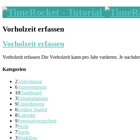
Vorholzeit erfassen
Vorholzeit erfassen
Vorholzeit erfassen Die Vorholzeit kann pro Jahr variieren. Je nachd
Kategorien
2
Abrechnung
6
Auswertungen
10
Dashboard
3
Einsatzplanung
9
Einstellungen
6
Getting Started
8
Kalender
9
Personalverzeichnis
7
Profil
7
Suche
3
Workflow