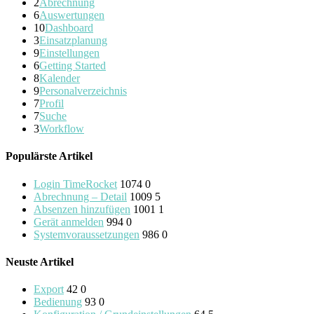
2
Abrechnung
6
Auswertungen
10
Dashboard
3
Einsatzplanung
9
Einstellungen
6
Getting Started
8
Kalender
9
Personalverzeichnis
7
Profil
7
Suche
3
Workflow
Populärste Artikel
Login TimeRocket
1074
0
Abrechnung – Detail
1009
5
Absenzen hinzufügen
1001
1
Gerät anmelden
994
0
Systemvoraussetzungen
986
0
Neuste Artikel
Export
42
0
Bedienung
93
0