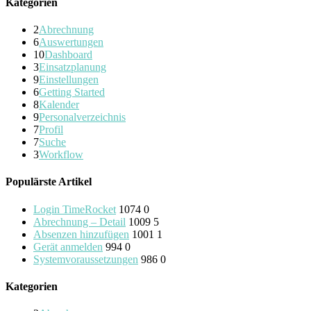
Kategorien
2
Abrechnung
6
Auswertungen
10
Dashboard
3
Einsatzplanung
9
Einstellungen
6
Getting Started
8
Kalender
9
Personalverzeichnis
7
Profil
7
Suche
3
Workflow
Populärste Artikel
Login TimeRocket
1074
0
Abrechnung – Detail
1009
5
Absenzen hinzufügen
1001
1
Gerät anmelden
994
0
Systemvoraussetzungen
986
0
Kategorien