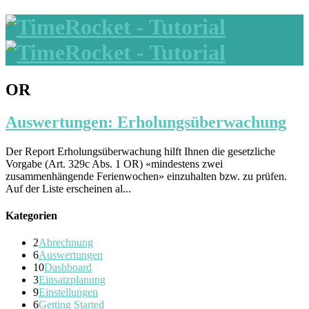
OR
Auswertungen: Erholungsüberwachung
Der Report Erholungsüberwachung hilft Ihnen die gesetzliche
Vorgabe (Art. 329c Abs. 1 OR) «mindestens zwei
zusammenhängende Ferienwochen» einzuhalten bzw. zu prüfen.
Auf der Liste erscheinen al...
Kategorien
2
Abrechnung
6
Auswertungen
10
Dashboard
3
Einsatzplanung
9
Einstellungen
6
Getting Started