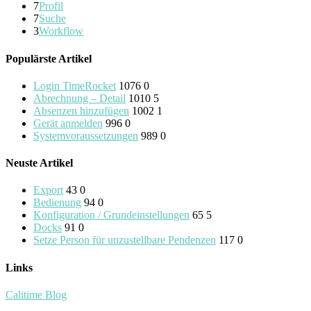
7
Profil
7
Suche
3
Workflow
Populärste Artikel
Login TimeRocket
1076
0
Abrechnung – Detail
1010
5
Absenzen hinzufügen
1002
1
Gerät anmelden
996
0
Systemvoraussetzungen
989
0
Neuste Artikel
Export
43
0
Bedienung
94
0
Konfiguration / Grundeinstellungen
65
5
Docks
91
0
Setze Person für unzustellbare Pendenzen
117
0
Links
Calitime Blog