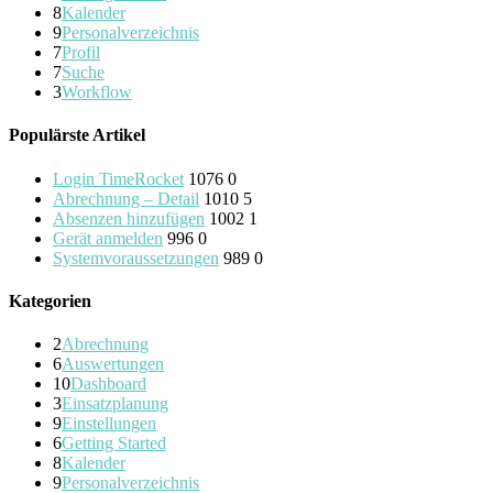
8
Kalender
9
Personalverzeichnis
7
Profil
7
Suche
3
Workflow
Populärste Artikel
Login TimeRocket
1076
0
Abrechnung – Detail
1010
5
Absenzen hinzufügen
1002
1
Gerät anmelden
996
0
Systemvoraussetzungen
989
0
Kategorien
2
Abrechnung
6
Auswertungen
10
Dashboard
3
Einsatzplanung
9
Einstellungen
6
Getting Started
8
Kalender
9
Personalverzeichnis